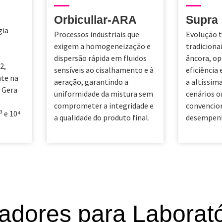
Orbicullar-ARA
Supra
gia
Processos industriais que
Evolução t
exigem a homogeneização e
tradiciona
dispersão rápida em fluidos
âncora, o
2,
sensíveis ao cisalhamento e à
eficiência
te na
aeração, garantindo a
a altíssim
. Gera
uniformidade da mistura sem
cenários o
comprometer a integridade e
convencio
³ e 10⁴
a qualidade do produto final.
desempenh
tadores para Laborató