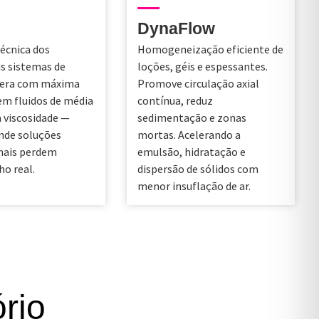
DynaFlow
écnica dos
Homogeneização eficiente de
is sistemas de
loções, géis e espessantes.
pera com máxima
Promove circulação axial
 em fluidos de média
contínua, reduz
a viscosidade —
sedimentação e zonas
nde soluções
mortas. Acelerando a
nais perdem
emulsão, hidratação e
o real.
dispersão de sólidos com
menor insuflação de ar.
rio