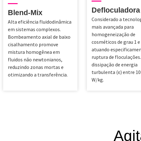
Defloculadora
Blend-Mix
Considerado a tecnolo
Alta eficiência fluidodinâmica
mais avançada para
em sistemas complexos.
homogeneização de
Bombeamento axial de baixo
cosméticos de grau 1 e 
cisalhamento promove
atuando especificamen
mistura homogênea em
ruptura de floculações
fluidos não newtonianos,
dissipação de energia
reduzindo zonas mortas e
turbulenta (ε) entre 10
otimizando a transferência.
W/kg.
Agi