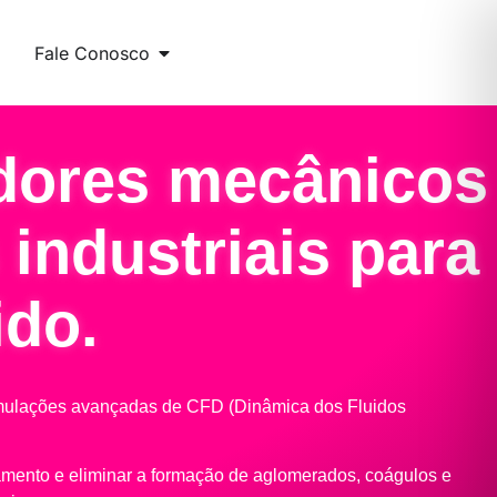
Fale Conosco
dores mecânicos
 industriais para
ido.
simulações avançadas de CFD (Dinâmica dos Fluidos
hamento e eliminar a formação de aglomerados, coágulos e