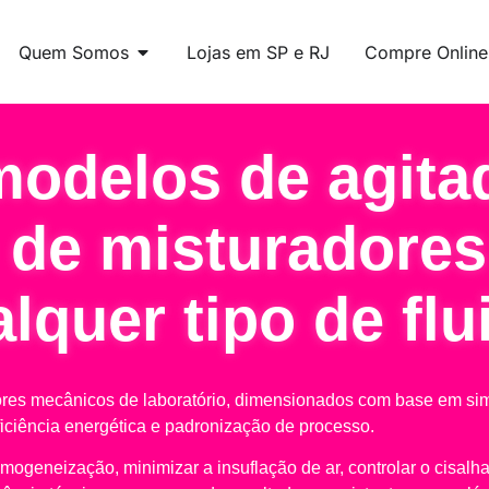
Quem Somos
Lojas em SP e RJ
Compre Online
modelos de agita
 de misturadores
lquer tipo de flu
adores mecânicos de laboratório, dimensionados com base em 
ficiência energética e padronização de processo.
ogeneização, minimizar a insuflação de ar, controlar o cisal