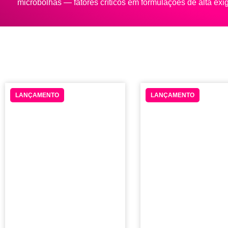
microbolhas — fatores críticos em formulações de alta exi