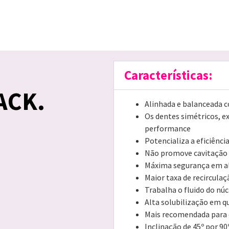
S
Características:
ACK.
Alinhada e balanceada 
Os dentes simétricos, 
performance
Potencializa a eficiênci
Não promove cavitação
Máxima segurança em a
Maior taxa de recircula
Trabalha o fluido do nú
Alta solubilização em q
Mais recomendada para 
Inclinação de 45º por 9