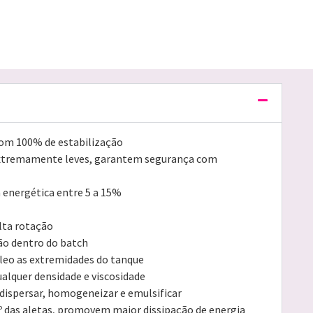
com 100% de estabilização
extremamente leves, garantem segurança com
a energética entre 5 a 15%
lta rotação
ção dentro do batch
cleo as extremidades do tanque
ualquer densidade e viscosidade
dispersar, homogeneizar e emulsificar
0º das aletas, promovem maior dissipação de energia