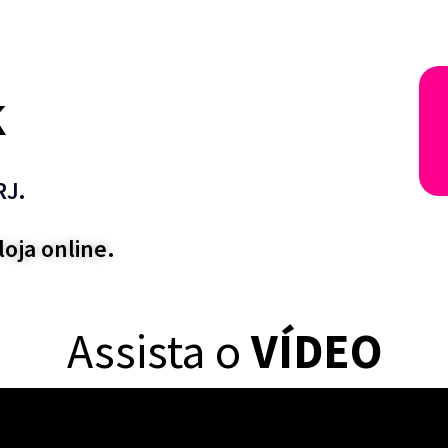
k
RJ.
oja online.
Assista o
VÍDEO