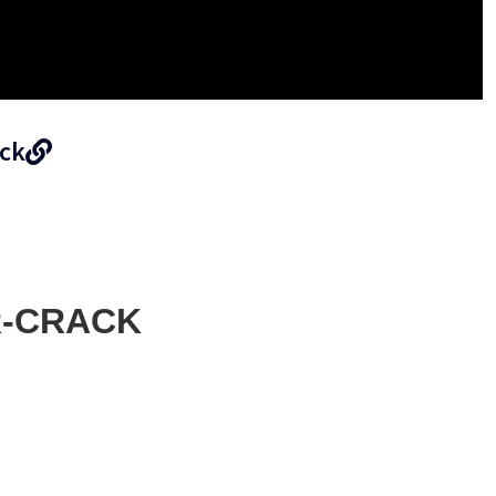
ack
R-CRACK