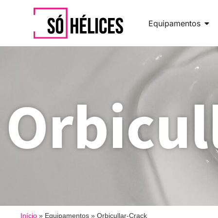
Equipamentos
Orbicul
Início
»
Equipamentos
»
Orbicullar-Crack