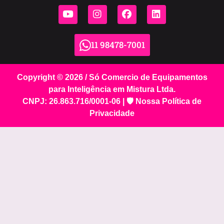
11 98478-7001
Copyright © 2026 / Só Comercio de Equipamentos
para Inteligência em Mistura Ltda.
CNPJ: 26.863.716/0001-06 |
🛡️ Nossa Política de
Privacidade