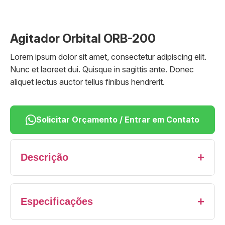
Agitador Orbital ORB-200
Lorem ipsum dolor sit amet, consectetur adipiscing elit.
Nunc et laoreet dui. Quisque in sagittis ante. Donec
aliquet lectus auctor tellus finibus hendrerit.
Solicitar Orçamento / Entrar em Contato
Descrição
Lorem ipsum dolor sit amet, consectetur adipiscing
Especificações
elit. Nunc et laoreet dui. Quisque in sagittis ante.
Donec aliquet lectus auctor tellus finibus hendrerit.