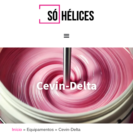
Cevin-Delta
Início
»
Equipamentos
»
Cevin-Delta