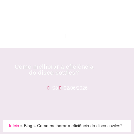
Como melhorar a eficiência
do disco cowles?
Só
02/06/2026
Início
»
Blog
»
Como melhorar a eficiência do disco cowles?