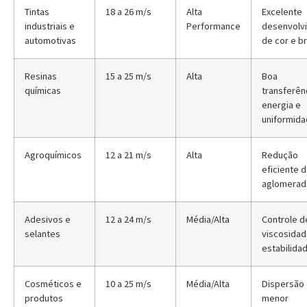
Tintas
18 a 26 m/s
Alta
Excelente
industriais e
Performance
desenvolv
automotivas
de cor e br
Resinas
15 a 25 m/s
Alta
Boa
químicas
transferên
energia e
uniformid
Agroquímicos
12 a 21 m/s
Alta
Redução
eficiente 
aglomerad
Adesivos e
12 a 24 m/s
Média/Alta
Controle d
selantes
viscosidad
estabilida
Cosméticos e
10 a 25 m/s
Média/Alta
Dispersão
produtos
menor