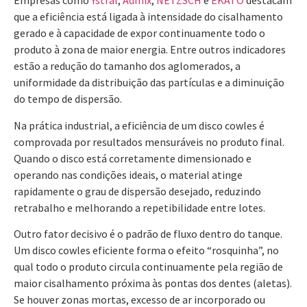
Empresas como
Ystral
,
Admix
,
NETZSCH
e
EKATO
destacam
que a eficiência está ligada à intensidade do cisalhamento
gerado e à capacidade de expor continuamente todo o
produto à zona de maior energia. Entre outros indicadores
estão a redução do tamanho dos aglomerados, a
uniformidade da distribuição das partículas e a diminuição
do tempo de dispersão.
Na prática industrial, a eficiência de um disco cowles é
comprovada por resultados mensuráveis no produto final.
Quando o disco está corretamente dimensionado e
operando nas condições ideais, o material atinge
rapidamente o grau de dispersão desejado, reduzindo
retrabalho e melhorando a repetibilidade entre lotes.
Outro fator decisivo é o padrão de fluxo dentro do tanque.
Um disco cowles eficiente forma o efeito “rosquinha”, no
qual todo o produto circula continuamente pela região de
maior cisalhamento próxima às pontas dos dentes (aletas).
Se houver zonas mortas, excesso de ar incorporado ou