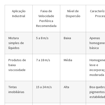
Aplicação
Faixa de
Nível de
Caracterís
Industrial
Velocidade
Dispersão
Proce
Periférica
Recomendada
Mistura
5 a 8 m/s
Baixa
Apenas
simples de
homogene
líquidos
básica
Produtos de
7 a 18 m/s
Média
Homogene
baixa
leve e
viscosidade
incorpora
moderada
Tintas
15 a 24 m/s
Alta
Boa quebr
imobiliárias
pigmentos
estabilida