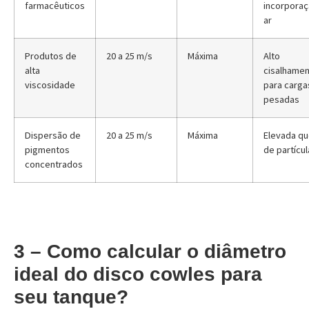
farmacêuticos
incorporaç
ar
Produtos de
20 a 25 m/s
Máxima
Alto
alta
cisalhame
viscosidade
para carga
pesadas
Dispersão de
20 a 25 m/s
Máxima
Elevada q
pigmentos
de partícul
concentrados
3 – Como calcular o diâmetro
ideal do disco cowles para
seu tanque?