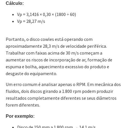
Cálculo:
Vp = 3,1416 × 0,30 × (1800 ÷ 60)
Vp = 28,27 m/s
Portanto, o disco cowles está operando com
aproximadamente 28,3 m/s de velocidade periférica.
Trabalhar com faixas acima de 30 m/s começam a
aumentar os riscos de incorporação de ar, formação de
espuma e bolha, aquecimento excessivo do produto e
desgaste do equipamento.
Um erro comum é analisar apenas o RPM. Em mecânica dos
fluidos, dois discos girando a 1.800 rpm podem produzir
resultados completamente diferentes se seus diâmetros
forem diferentes.
Por exemplo:
Disco de 150 mm a 1.800 rpm → 14,1 m/s