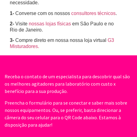
necessidade.
1-
Converse com os nossos
consultores técnicos
.
2-
Visite
nossas lojas físicas
em São Paulo e no
Rio de Janeiro.
3-
Compre direto em nossa nossa loja virtual
G3
Misturadores.
Receba o contato de um especialista para descobrir qual são
os melhores agitadores para laboratório com custo x
benefício para a sua produção.
Preencha o formulário para se conectar e saber mais sobre
nossos equipamentos. Ou, se preferir, basta direcionar a
câmera do seu celular para o QR Code abaixo. Estamos à
disposição para ajudar!