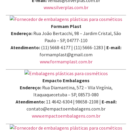
E-mail:
vendas@silverplas.com.br
www.silverplas.com.br
Formam Plast
Endereço:
Rua João Bertacchi, 98 – Jardim Cristal, São
Paulo – SP, 04777-110
Atendimento:
(11) 5668-6177 | (11) 5666-1283 |
E-mail:
formamplast@gmail.com
www.formamplast.com.br
Empacto Embalagens
Endereço:
Rua Diamantina, 572 – Vila Virgínia,
Itaquaquecetuba – SP, 08573-080
Atendimento:
11 4642-6304 | 98658-2108 |
E-mail:
contato@empactoembalagens.com.br
www.empactoembalagens.com.br