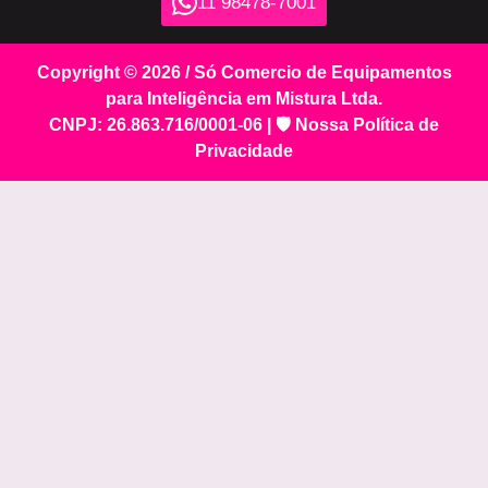
11 98478-7001
Copyright © 2026 / Só Comercio de Equipamentos
para Inteligência em Mistura Ltda.
CNPJ: 26.863.716/0001-06 |
🛡️ Nossa Política de
Privacidade