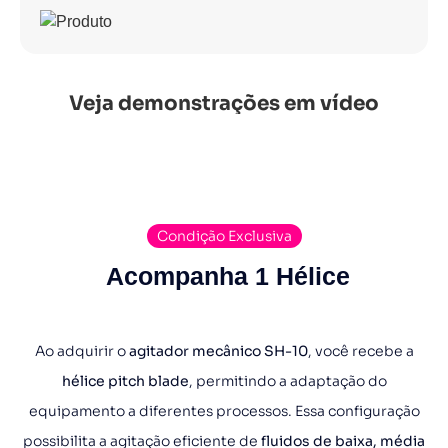
Ideal para processos que exigem controle rigoroso
Base com metal emborrachado.
da dinâmica de mistura e uniformidade na
distribuição dos ativos. Além disso, permitem
trocar as hélices para diferentes usos.
Veja demonstrações em vídeo
Com mais de 70 modelos de hélices misturadoras,
atendem desde pré-misturas cosméticas, simples
agitação até ensaios químicos avançados.
Condição Exclusiva
Acompanha 1 Hélice
Ao adquirir o
agitador mecânico SH-10
, você recebe a
hélice pitch blade
, permitindo a adaptação do
equipamento a diferentes processos. Essa configuração
possibilita a agitação eficiente de
fluidos de baixa, média